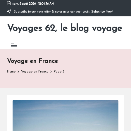
sam. 8 août 2026
-
12:04:36 AM
Subscribe to our newsletter & never miss our best posts.
Subscribe Now!
Skip
to
Voyages 62, le blog voyage
content
Pour
partir
en
voyage
Voyage en France
Home
Voyage en France
Page 3