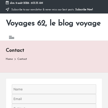
dim. 9 août 2026
-
9:13:35 AM
Subscribe to our newsletter & never miss our best posts.
Subscribe Now!
Skip
to
Voyages 62, le blog voyage
content
Pour
partir
en
voyage
Contact
Home
Contact