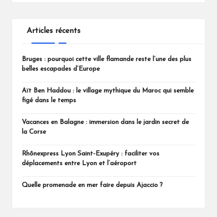
c
i
e
t
b
t
o
e
Articles récents
o
r
k
Bruges : pourquoi cette ville flamande reste l’une des plus
belles escapades d’Europe
Aït Ben Haddou : le village mythique du Maroc qui semble
figé dans le temps
Vacances en Balagne : immersion dans le jardin secret de
la Corse
Rhônexpress Lyon Saint-Exupéry : faciliter vos
déplacements entre Lyon et l’aéroport
Quelle promenade en mer faire depuis Ajaccio ?