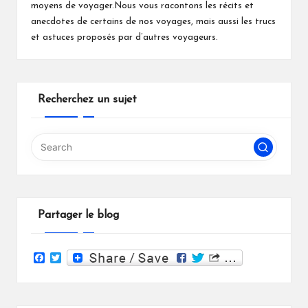
moyens de voyager.Nous vous racontons les récits et
anecdotes de certains de nos voyages, mais aussi les trucs
et astuces proposés par d’autres voyageurs.
Recherchez un sujet
Partager le blog
F
T
a
w
c
i
e
t
b
t