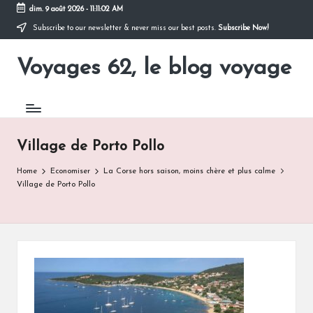
dim. 9 août 2026
-
11:11:02 AM
Subscribe to our newsletter & never miss our best posts.
Subscribe Now!
Skip
to
Voyages 62, le blog voyage
content
Pour
partir
en
voyage
Village de Porto Pollo
Home
Economiser
La Corse hors saison, moins chère et plus calme
Village de Porto Pollo