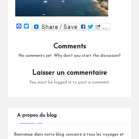
F
T
a
w
c
i
e
t
Comments
b
t
o
e
o
r
No comments yet. Why don’t you start the discussion?
k
Laisser un commentaire
You must be
logged in
to post a comment.
A propos du blog
Bienvenue dans notre blog consacré à tous les voyages et