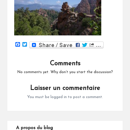
F
T
a
w
c
i
e
t
Comments
b
t
o
e
o
r
No comments yet. Why don’t you start the discussion?
k
Laisser un commentaire
You must be
logged in
to post a comment.
A propos du blog