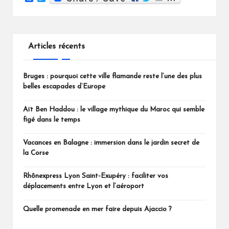
a
w
c
i
e
t
b
t
o
e
Articles récents
o
r
k
Bruges : pourquoi cette ville flamande reste l’une des plus
belles escapades d’Europe
Aït Ben Haddou : le village mythique du Maroc qui semble
figé dans le temps
Vacances en Balagne : immersion dans le jardin secret de
la Corse
Rhônexpress Lyon Saint-Exupéry : faciliter vos
déplacements entre Lyon et l’aéroport
Quelle promenade en mer faire depuis Ajaccio ?