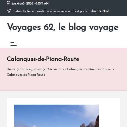
jeu. 6 août 2026
-
8:35:11 AM
Subscribe to our newsletter & never miss our best posts.
Subscribe Now!
Skip
to
Voyages 62, le blog voyage
content
Pour
partir
en
voyage
Calanques-de-Piana-Route
Home
Uncategorized
Découvrir les Calanques de Piana en Corse
Calanques-de-Piana-Route