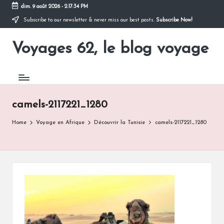
dim. 9 août 2026
-
2:17:34 PM
Subscribe to our newsletter & never miss our best posts.
Subscribe Now!
Skip
to
Voyages 62, le blog voyage
content
Pour
partir
en
voyage
camels-2117221_1280
Home
Voyage en Afrique
Découvrir la Tunisie
camels-2117221_1280