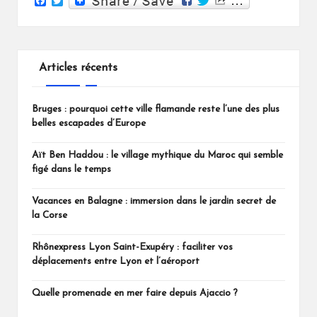
F
T
a
w
c
i
e
t
b
t
o
e
Articles récents
o
r
k
Bruges : pourquoi cette ville flamande reste l’une des plus
belles escapades d’Europe
Aït Ben Haddou : le village mythique du Maroc qui semble
figé dans le temps
Vacances en Balagne : immersion dans le jardin secret de
la Corse
Rhônexpress Lyon Saint-Exupéry : faciliter vos
déplacements entre Lyon et l’aéroport
Quelle promenade en mer faire depuis Ajaccio ?