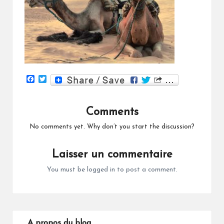
F
T
a
w
c
i
e
t
Comments
b
t
o
e
o
r
No comments yet. Why don’t you start the discussion?
k
Laisser un commentaire
You must be
logged in
to post a comment.
A propos du blog