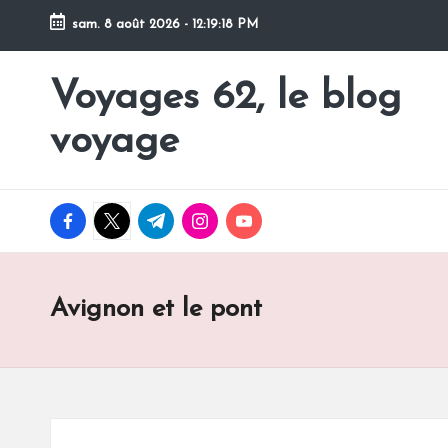
sam. 8 août 2026
-
12:19:19 PM
Skip
to
Voyages 62, le blog
Pour
content
partir
voyage
en
voyage
facebook.com
twitter.com
t.me
instagram.com
youtube.com
Avignon et le pont