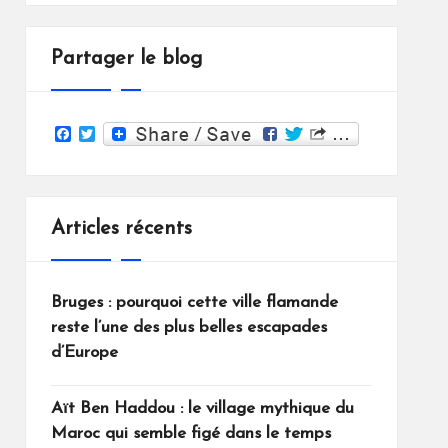
Partager le blog
F
T
a
w
c
i
e
t
b
t
o
e
Articles récents
o
r
k
Bruges : pourquoi cette ville flamande
reste l’une des plus belles escapades
d’Europe
Aït Ben Haddou : le village mythique du
Maroc qui semble figé dans le temps