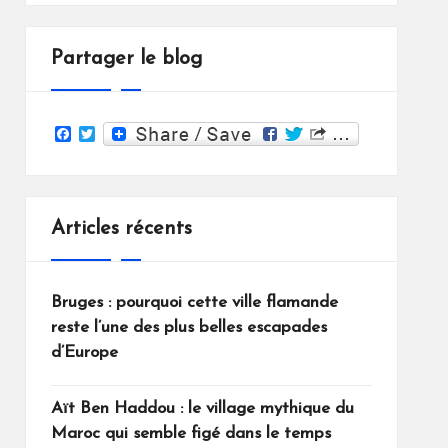
Partager le blog
F
T
a
w
c
i
e
t
b
t
o
e
Articles récents
o
r
k
Bruges : pourquoi cette ville flamande
reste l’une des plus belles escapades
d’Europe
Aït Ben Haddou : le village mythique du
Maroc qui semble figé dans le temps