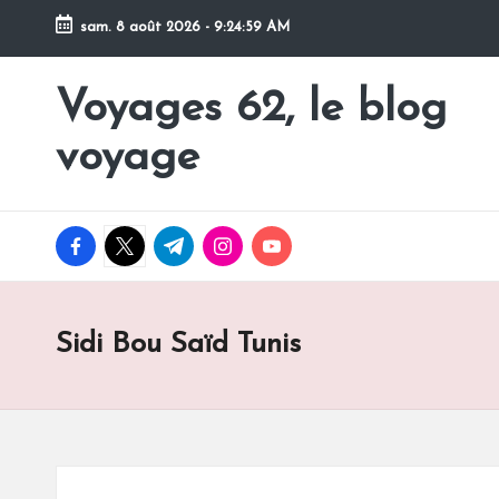
sam. 8 août 2026
-
9:25:00 AM
Skip
to
Voyages 62, le blog
Pour
content
partir
voyage
en
voyage
facebook.com
twitter.com
t.me
instagram.com
youtube.com
Sidi Bou Saïd Tunis