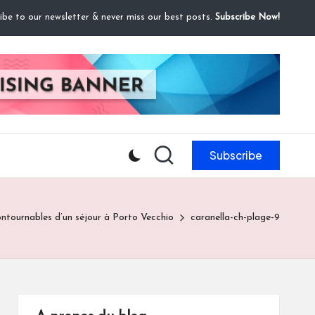
ibe to our newsletter & never miss our best posts.
Subscribe Now!
Subscribe
ontournables d’un séjour à Porto Vecchio
caranella-ch-plage-9