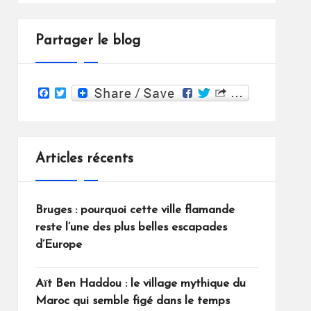
Partager le blog
F
T
a
w
c
i
e
t
b
t
o
e
Articles récents
o
r
k
Bruges : pourquoi cette ville flamande
reste l’une des plus belles escapades
d’Europe
Aït Ben Haddou : le village mythique du
Maroc qui semble figé dans le temps