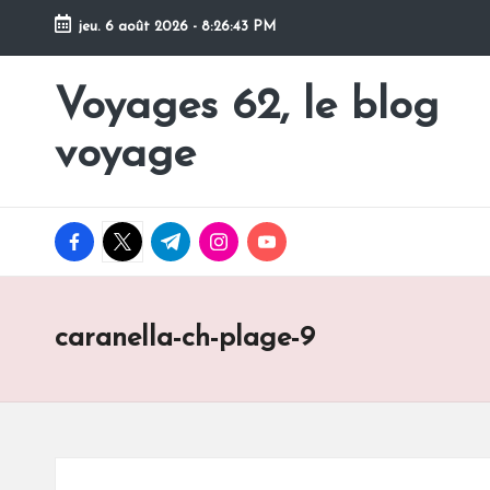
jeu. 6 août 2026
-
8:26:44 PM
Skip
to
Voyages 62, le blog
Pour
content
partir
voyage
en
voyage
facebook.com
twitter.com
t.me
instagram.com
youtube.com
caranella-ch-plage-9