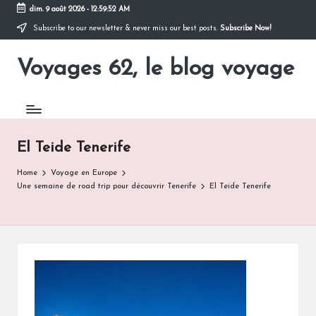
dim. 9 août 2026
-
12:59:52 AM
Subscribe to our newsletter & never miss our best posts.
Subscribe Now!
Skip
to
Voyages 62, le blog voyage
content
Pour
partir
en
voyage
El Teide Tenerife
Home
Voyage en Europe
Une semaine de road trip pour découvrir Tenerife
El Teide Tenerife