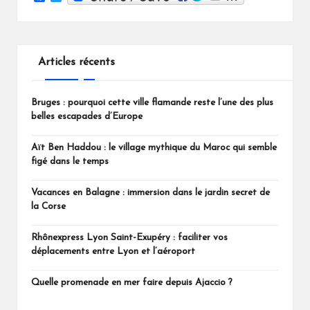
a
w
c
i
e
t
b
t
o
e
Articles récents
o
r
k
Bruges : pourquoi cette ville flamande reste l’une des plus
belles escapades d’Europe
Aït Ben Haddou : le village mythique du Maroc qui semble
figé dans le temps
Vacances en Balagne : immersion dans le jardin secret de
la Corse
Rhônexpress Lyon Saint-Exupéry : faciliter vos
déplacements entre Lyon et l’aéroport
Quelle promenade en mer faire depuis Ajaccio ?