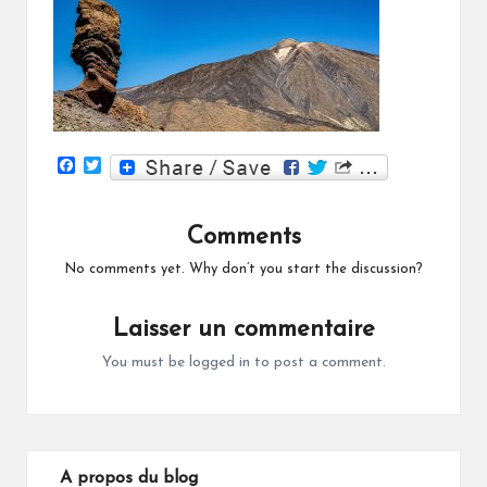
F
T
a
w
c
i
e
t
Comments
b
t
o
e
o
r
No comments yet. Why don’t you start the discussion?
k
Laisser un commentaire
You must be
logged in
to post a comment.
A propos du blog