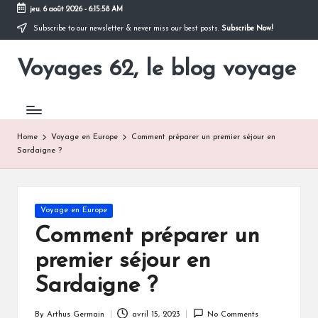
jeu. 6 août 2026
-
6:15:58 AM
Subscribe to our newsletter & never miss our best posts.
Subscribe Now!
Skip
to
Voyages 62, le blog voyage
content
Pour
partir
en
voyage
Home
Voyage en Europe
Comment préparer un premier séjour en
Sardaigne ?
Posted
Voyage en Europe
in
Comment préparer un
premier séjour en
Sardaigne ?
By
Arthus Germain
avril 15, 2023
No Comments