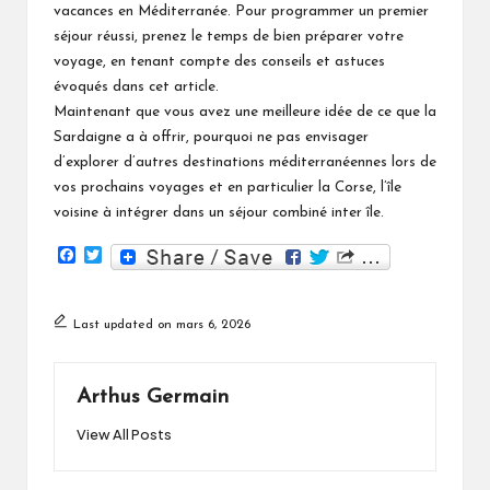
vacances en Méditerranée. Pour programmer un premier
séjour réussi, prenez le temps de bien préparer votre
voyage, en tenant compte des conseils et astuces
évoqués dans cet article.
Maintenant que vous avez une meilleure idée de ce que la
Sardaigne a à offrir, pourquoi ne pas envisager
d’explorer d’autres destinations méditerranéennes lors de
vos prochains voyages et en particulier la Corse, l’île
voisine à intégrer dans un séjour combiné inter île.
F
T
a
w
c
i
e
t
b
t
Last updated on mars 6, 2026
o
e
o
r
k
Arthus Germain
View All Posts