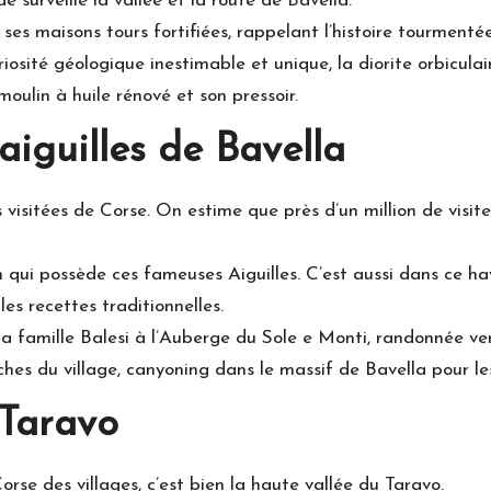
e surveille la vallée et la route de Bavella.
ses maisons tours fortifiées, rappelant l’histoire tourmentée
té géologique inestimable et unique, la diorite orbiculaire,
 moulin à huile rénové et son pressoir.
iguilles de Bavella
s visitées de Corse. On estime que près d’un million de visi
 qui possède ces fameuses Aiguilles. C’est aussi dans ce ha
es recettes traditionnelles.
la famille Balesi à l’Auberge du Sole e Monti, randonnée ver
hes du village, canyoning dans le massif de Bavella pour les
 Taravo
rse des villages, c’est bien la haute vallée du Taravo.