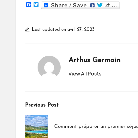
F
T
a
w
c
i
e
t
b
t
o
e
Last updated on avril 27, 2023
o
r
k
Arthus Germain
View All Posts
Post
Previous Post
navigation
Comment préparer un premier séjou