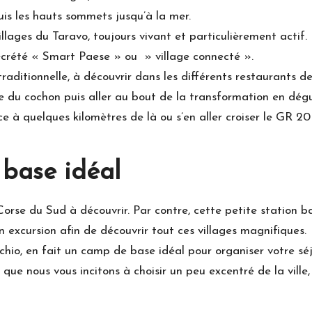
uis les hauts sommets jusqu’à la mer.
llages du Taravo, toujours vivant et particulièrement actif.
rété « Smart Paese » ou » village connecté ».
aditionnelle, à découvrir dans les différents restaurants de
sée du cochon puis aller au bout de la transformation en dé
cce à quelques kilomètres de là ou s’en aller croiser le GR 2
 base idéal
orse du Sud à découvrir. Par contre, cette petite station ba
 excursion afin de découvrir tout ces villages magnifiques.
cchio, en fait un camp de base idéal pour organiser votre s
que nous vous incitons à choisir un peu excentré de la ville