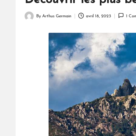
Découvrir les plus b
By
Arthus Germain
avril 18, 2023
1 Co
Posted
by