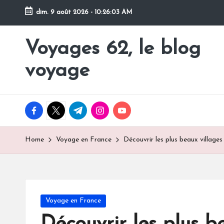
dim. 9 août 2026
-
10:26:04 AM
Skip
to
Voyages 62, le blog
Pour
content
partir
voyage
en
voyage
facebook.com
twitter.com
t.me
instagram.com
youtube.com
Home
Voyage en France
Découvrir les plus beaux village
Posted
Voyage en France
in