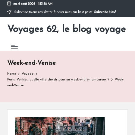
jeu. 6 août 2026
-
11:13:59 AM
Subscribe to our newsletter & never miss our best posts.
Subscribe Now!
Skip
to
Voyages 62, le blog voyage
content
Pour
partir
en
voyage
Week-end-Venise
Home
Voyage
Paris, Venise… quelle ville choisir pour un week-end en amoureux ?
Week-
end-Venise