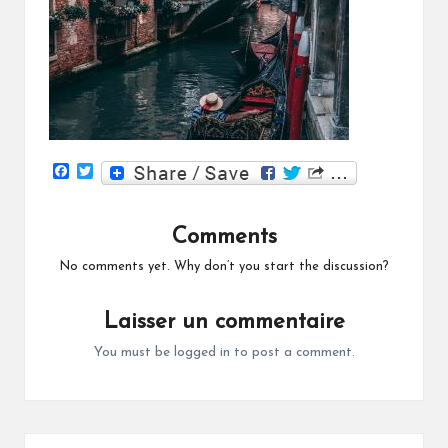
F
T
a
w
c
i
e
t
Comments
b
t
o
e
o
r
No comments yet. Why don’t you start the discussion?
k
Laisser un commentaire
You must be
logged in
to post a comment.