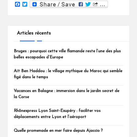
F
T
a
w
c
i
e
t
b
t
o
e
Articles récents
o
r
k
Bruges : pourquoi cette ville flamande reste l’une des plus
belles escapades d’Europe
Aït Ben Haddou : le village mythique du Maroc qui semble
figé dans le temps
Vacances en Balagne : immersion dans le jardin secret de
la Corse
Rhônexpress Lyon Saint-Exupéry : faciliter vos
déplacements entre Lyon et l’aéroport
Quelle promenade en mer faire depuis Ajaccio ?