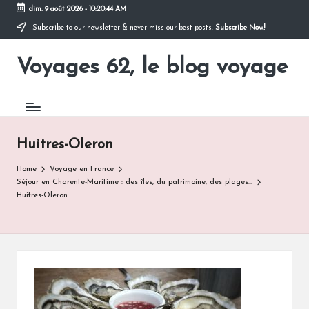
dim. 9 août 2026
-
10:20:44 AM
Subscribe to our newsletter & never miss our best posts.
Subscribe Now!
Skip
to
Voyages 62, le blog voyage
content
Pour
partir
en
voyage
Huitres-Oleron
Home
Voyage en France
Séjour en Charente-Maritime : des îles, du patrimoine, des plages…
Huitres-Oleron