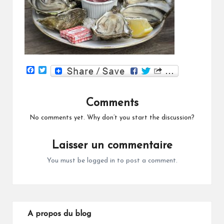
F
T
a
w
c
i
e
t
Comments
b
t
o
e
o
r
No comments yet. Why don’t you start the discussion?
k
Laisser un commentaire
You must be
logged in
to post a comment.
A propos du blog