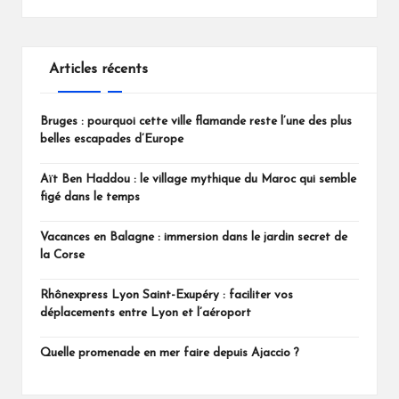
c
i
e
t
b
t
o
e
Articles récents
o
r
k
Bruges : pourquoi cette ville flamande reste l’une des plus
belles escapades d’Europe
Aït Ben Haddou : le village mythique du Maroc qui semble
figé dans le temps
Vacances en Balagne : immersion dans le jardin secret de
la Corse
Rhônexpress Lyon Saint-Exupéry : faciliter vos
déplacements entre Lyon et l’aéroport
Quelle promenade en mer faire depuis Ajaccio ?